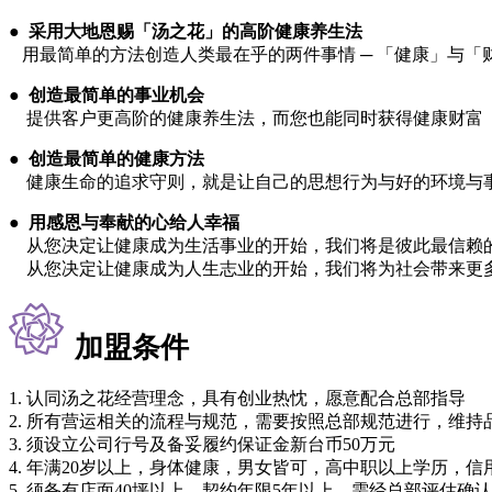
●
采用大地恩赐「汤之花」的高阶健康养生法
用最简单的方法创造人类最在乎的两件事情 ─ 「健康」与「
●
创造最简单的事业机会
提供客户更高阶的健康养生法，而您也能同时获得健康财富
●
创造最简单的健康方法
健康生命的追求守则，就是让自己的思想行为与好的环境与事
●
用感恩与奉献的心给人幸福
从您决定让健康成为生活事业的开始，我们将是彼此最信赖
从您决定让健康成为人生志业的开始，我们将为社会带来更
加盟条件
1. 认同汤之花经营理念，具有创业热忱，愿意配合总部指导
2. 所有营运相关的流程与规范，需要按照总部规范进行，维持
3. 须设立公司行号及备妥履约保证金新台币50万元
4. 年满20岁以上，身体健康，男女皆可，高中职以上学历，信
5. 须备有店面40坪以上，契约年限5年以上，需经总部评估确