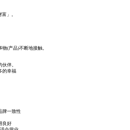
财富」。
物(产品)不断地接触。
的伙伴。
多的幸福
品牌一致性
用良好
认适合营业