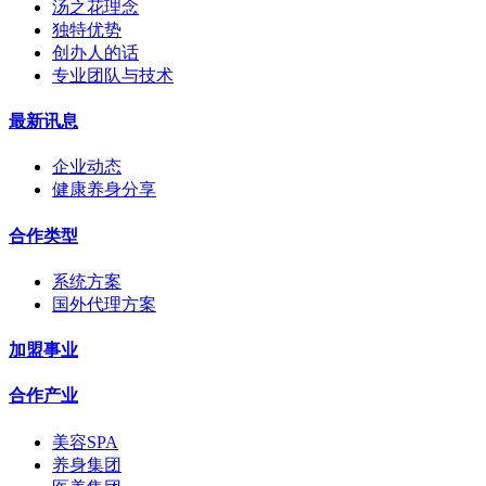
汤之花理念
独特优势
创办人的话
专业团队与技术
最新讯息
企业动态
健康养身分享
合作类型
系统方案
国外代理方案
加盟事业
合作产业
美容SPA
养身集团