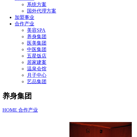
系统方案
国外代理方案
加盟事业
合作产业
美容SPA
养身集团
医美集团
中医集团
五星饭店
居家建案
温泉会馆
月子中心
艺品集团
养身集团
HOME
合作产业