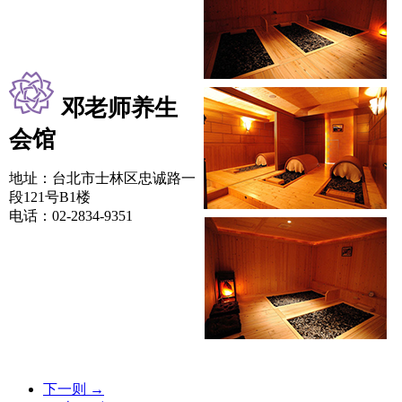
邓老师养生
会馆
地址：台北市士林区忠诚路一
段121号B1楼
电话：02-2834-9351
下一则 →