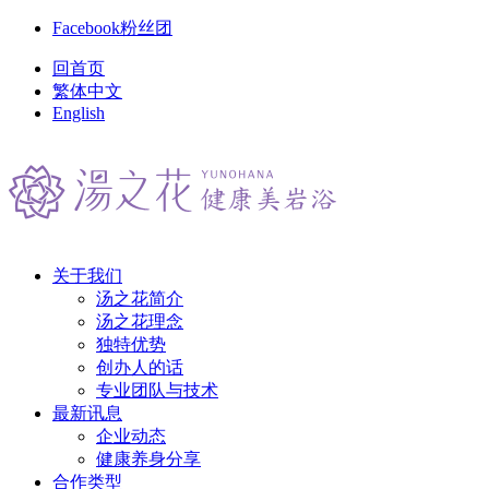
Facebook粉丝团
回首页
繁体中文
English
关于我们
汤之花简介
汤之花理念
独特优势
创办人的话
专业团队与技术
最新讯息
企业动态
健康养身分享
合作类型